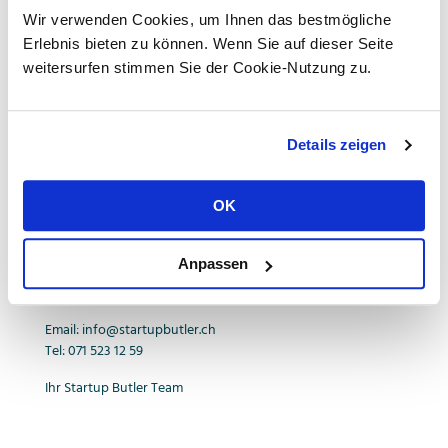
Wir verwenden Cookies, um Ihnen das bestmögliche
Erlebnis bieten zu können. Wenn Sie auf dieser Seite
weitersurfen stimmen Sie der Cookie-Nutzung zu.
Vielen Dank für Ihre
Bestellung!
Details zeigen
Wir werden Ihre Angaben überprüfen und uns innerhalb
OK
von 24 Stunden (an Werktagen) bei Ihnen melden.
Falls Sie noch Fragen oder Korrekturen zu Ihrer Gründung
Anpassen
haben melden Sie sich am besten per Email oder Telefon bei
uns:
Email: info@startupbutler.ch
Tel: 071 523 12 59
Ihr Startup Butler Team